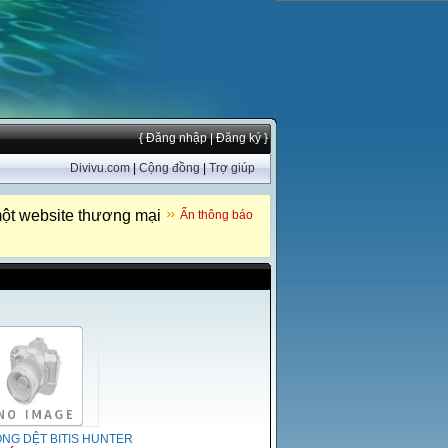
{ Đăng nhập
| Đăng ký }
Divivu.com
|
Cộng đồng
|
Trợ giúp
ột website thương mại
Ẩn thông báo
ÔNG DỆT BITIS HUNTER