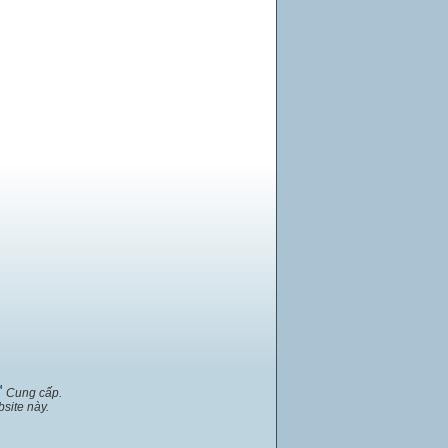
™
Cung cấp.
site này.