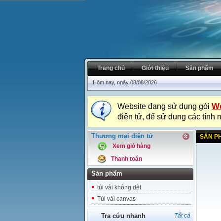
Trang chủ
Giới thiệu
Sản phẩm
Hôm nay, ngày 08/08/2026
We
Website đang sử dụng gói
điện tử, để sử dụng các tính 
Thương mại điện tử
SẢN P
Xem giỏ hàng
Thanh toán
Sản phẩm
túi vải không dệt
Túi vải canvas
Tra cứu nhanh
Tất cả