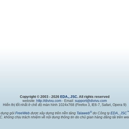
Copyright © 2003 - 2026
EDA., JSC
. All rights reserved
website:
http://divivu.com
- Email:
support@divivu.com
Hiển thị tốt nhất ở chế độ màn hình 1024x768 (Firefox 3, IE6-7, Safari, Opera 9)
©
 dụng gói
FreeWeb
được xây dựng trên nền tảng
Talaweb
do Công ty
EDA., JSC
C. không chịu trách nhiệm về nội dung thông tin do chủ gian hàng đăng tải trên web