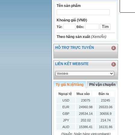
Tên sản phẩm
Khoảng giá (VNĐ)
Từ:
Đến:
Theo hãng sản xuất
(Xem/Ẩn)
HỖ TRỢ TRỰC TUYẾN
LIÊN KẾT WEBSITE
Tỷ giá N.tệ/Vàng
Phí vận chuyển
Ngoại tệ
Mua vào
Bán ra
USD
23075
23245
EUR
24960.98
26533.06
GBP
29534.14
30656.9
JPY
202.02
214.74
AUD
15386.41
16131.86
HKD
2906.04
3028.6
(Nguồn: Ngân hàng vietcombank)