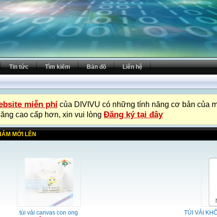
Tin tức
Tìm kiếm
Bản đồ
Liên hệ
bsite miễn phí
của DIVIVU có những tính năng cơ bản của m
Đăng ký tại đây
năng cao cấp hơn, xin vui lòng
HẨM MỚI LÊN
túi vải canvas con ong
TÚI VẢI KH